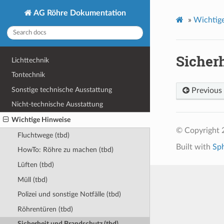
AG Röhre Dokumentation
»
Wichtig
Sicher
Lichttechnik
Tontechnik
Sonstige technische Ausstattung
Previous
Nicht-technische Ausstattung
Wichtige Hinweise
© Copyright 
Fluchtwege (tbd)
Built with
Sp
HowTo: Röhre zu machen (tbd)
Lüften (tbd)
Müll (tbd)
Polizei und sonstige Notfälle (tbd)
Röhrentüren (tbd)
Sicherheit und Brandschutz (tbd)